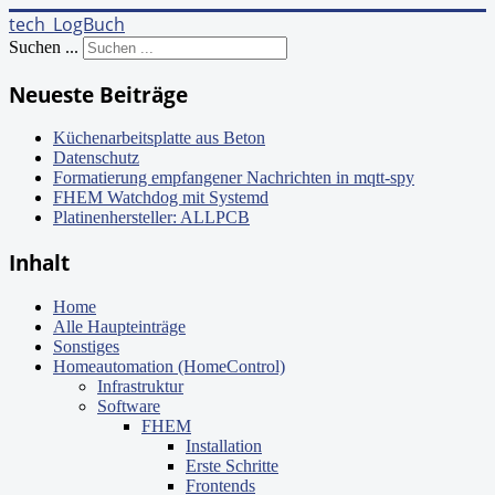
tech_LogBuch
Suchen ...
Neueste Beiträge
Küchenarbeitsplatte aus Beton
Datenschutz
Formatierung empfangener Nachrichten in mqtt-spy
FHEM Watchdog mit Systemd
Platinenhersteller: ALLPCB
Inhalt
Home
Alle Haupteinträge
Sonstiges
Homeautomation (HomeControl)
Infrastruktur
Software
FHEM
Installation
Erste Schritte
Frontends