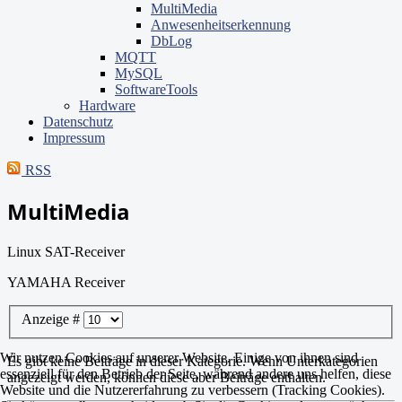
MultiMedia
Anwesenheitserkennung
DbLog
MQTT
MySQL
SoftwareTools
Hardware
Datenschutz
Impressum
RSS
MultiMedia
Linux SAT-Receiver
YAMAHA Receiver
Anzeige #
Wir nutzen Cookies auf unserer Website. Einige von ihnen sind
Es gibt keine Beiträge in dieser Kategorie. Wenn Unterkategorien
essenziell für den Betrieb der Seite, während andere uns helfen, diese
angezeigt werden, können diese aber Beiträge enthalten.
Website und die Nutzererfahrung zu verbessern (Tracking Cookies).