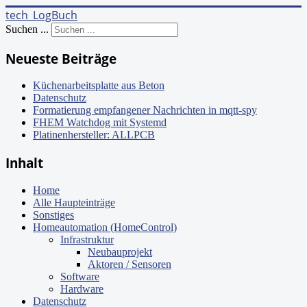
tech_LogBuch
Suchen ...
Neueste Beiträge
Küchenarbeitsplatte aus Beton
Datenschutz
Formatierung empfangener Nachrichten in mqtt-spy
FHEM Watchdog mit Systemd
Platinenhersteller: ALLPCB
Inhalt
Home
Alle Haupteinträge
Sonstiges
Homeautomation (HomeControl)
Infrastruktur
Neubauprojekt
Aktoren / Sensoren
Software
Hardware
Datenschutz