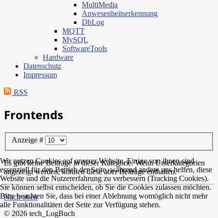
MultiMedia
Anwesenheitserkennung
DbLog
MQTT
MySQL
SoftwareTools
Hardware
Datenschutz
Impressum
RSS
Frontends
Anzeige #
Wir nutzen Cookies auf unserer Website. Einige von ihnen sind
Es gibt keine Beiträge in dieser Kategorie. Wenn Unterkategorien
essenziell für den Betrieb der Seite, während andere uns helfen, diese
angezeigt werden, können diese aber Beiträge enthalten.
Website und die Nutzererfahrung zu verbessern (Tracking Cookies).
Sie können selbst entscheiden, ob Sie die Cookies zulassen möchten.
Bitte beachten Sie, dass bei einer Ablehnung womöglich nicht mehr
Nach oben
alle Funktionalitäten der Seite zur Verfügung stehen.
© 2026 tech_LogBuch