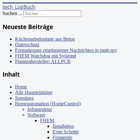
tech_LogBuch
Suchen ...
Neueste Beiträge
Küchenarbeitsplatte aus Beton
Datenschutz
Formatierung empfangener Nachrichten in mqtt-spy
FHEM Watchdog mit Systemd
Platinenhersteller: ALLPCB
Inhalt
Home
Alle Haupteinträge
Sonstiges
Homeautomation (HomeControl)
Infrastruktur
Software
FHEM
Installation
Erste Schritte
Frontends