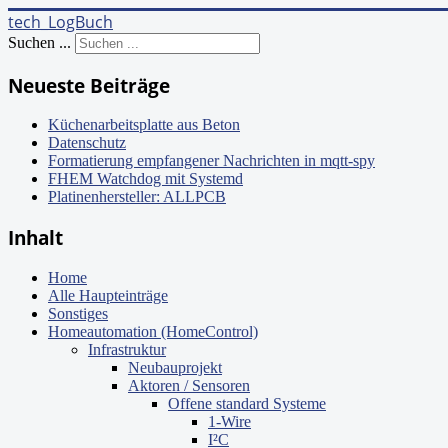
tech_LogBuch
Suchen ...
Neueste Beiträge
Küchenarbeitsplatte aus Beton
Datenschutz
Formatierung empfangener Nachrichten in mqtt-spy
FHEM Watchdog mit Systemd
Platinenhersteller: ALLPCB
Inhalt
Home
Alle Haupteinträge
Sonstiges
Homeautomation (HomeControl)
Infrastruktur
Neubauprojekt
Aktoren / Sensoren
Offene standard Systeme
1-Wire
I²C