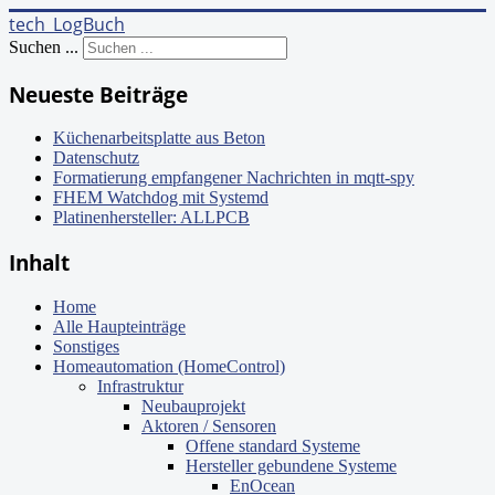
tech_LogBuch
Suchen ...
Neueste Beiträge
Küchenarbeitsplatte aus Beton
Datenschutz
Formatierung empfangener Nachrichten in mqtt-spy
FHEM Watchdog mit Systemd
Platinenhersteller: ALLPCB
Inhalt
Home
Alle Haupteinträge
Sonstiges
Homeautomation (HomeControl)
Infrastruktur
Neubauprojekt
Aktoren / Sensoren
Offene standard Systeme
Hersteller gebundene Systeme
EnOcean