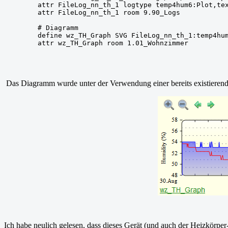
attr FileLog_nn_th_1 logtype temp4hum6:Plot,tex
attr FileLog_nn_th_1 room 9.90_Logs
# Diagramm
define wz_TH_Graph SVG FileLog_nn_th_1:temp4hu
Das Diagramm wurde unter der Verwendung einer bereits existierende
Ich habe neulich gelesen, dass dieses Gerät (und auch der Heizkörper-St