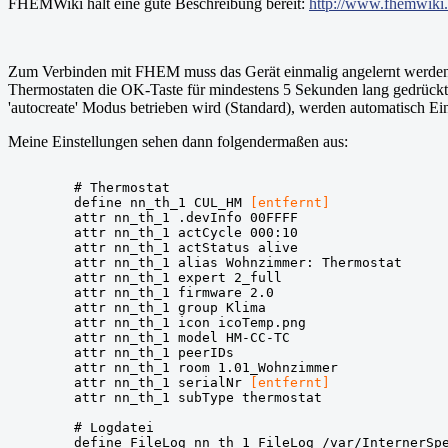
FHEMWiki hält eine gute Beschreibung bereit:
http://www.fhemwik
Zum Verbinden mit FHEM muss das Gerät einmalig angelernt werden
Thermostaten die OK-Taste für mindestens 5 Sekunden lang gedrückt
'autocreate' Modus betrieben wird (Standard), werden automatisch Ein
Meine Einstellungen sehen dann folgendermaßen aus:
# Thermostat
define nn_th_1 CUL_HM 
[entfernt]
attr nn_th_1 .devInfo 00FFFF

attr nn_th_1 actCycle 000:10

attr nn_th_1 actStatus alive

attr nn_th_1 alias Wohnzimmer: Thermostat

attr nn_th_1 expert 2_full

attr nn_th_1 firmware 2.0

attr nn_th_1 group Klima

attr nn_th_1 icon icoTemp.png

attr nn_th_1 model HM-CC-TC

attr nn_th_1 peerIDs 

attr nn_th_1 room 1.01_Wohnzimmer

attr nn_th_1 serialNr 
[entfernt]
attr nn_th_1 subType thermostat
# Logdatei

define FileLog_nn_th_1 FileLog /var/InternerSpe