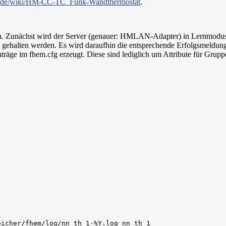
i.de/wiki/HM-CC-TC_Funk-Wandthermostat
.
. Zunächst wird der Server (genauer: HMLAN-Adapter) in Lernmodus
 gehalten werden. Es wird daraufhin die entsprechende Erfolgsmeldun
träge im fhem.cfg erzeugt. Diese sind lediglich um Attribute für Grup
icher/fhem/log/nn_th_1-%Y.log nn_th_1
