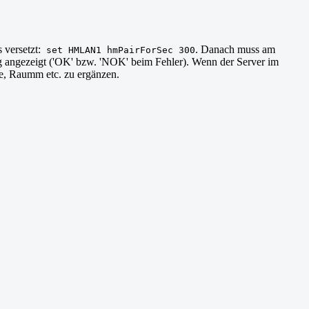
 versetzt:
. Danach muss am
set HMLAN1 hmPairForSec 300
g angezeigt ('OK' bzw. 'NOK' beim Fehler). Wenn der Server im
pe, Raumm etc. zu ergänzen.