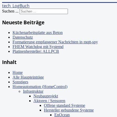
tech_LogBuch
Suchen ...
Neueste Beiträge
Küchenarbeitsplatte aus Beton
Datenschutz
Formatierung empfangener Nachrichten in mqtt-spy
FHEM Watchdog mit Systemd
Platinenhersteller: ALLPCB
Inhalt
Home
Alle Haupteinträge
Sonstiges
Homeautomation (HomeControl)
Infrastruktur
Neubauprojekt
Aktoren / Sensoren
Offene standard Systeme
Hersteller gebundene Systeme
EnOcean