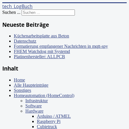
tech_LogBuch
Suchen ...
Neueste Beiträge
Küchenarbeitsplatte aus Beton
Datenschutz
Formatierung empfangener Nachrichten in mqtt-spy
FHEM Watchdog mit Systemd
Platinenhersteller: ALLPCB
Inhalt
Home
Alle Haupteinträge
Sonstiges
Homeautomation (HomeControl)
Infrastruktur
Software
Hardware
Arduino / ATMEL
Raspberry Pi
Cubietruck