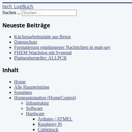
tech_LogBuch
Suchen ...
Neueste Beiträge
Küchenarbeitsplatte aus Beton
Datenschutz
Formatierung empfangener Nachrichten in mqtt-spy
FHEM Watchdog mit Systemd
Platinenhersteller: ALLPCB
Inhalt
Home
Alle Haupteinträge
Sonstiges
Homeautomation (HomeControl)
Infrastruktur
Software
Hardware
Arduino / ATMEL
Raspberry Pi
Cubietruck