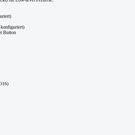
riert)
konfiguriert)
et Button
IO16)