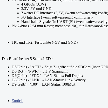
4 GPIOs (3,3V)
3,3V, 5V und GND
Zweiter I²C Interface (3,3V) (wenn softwareseitig konfigu
I²S Interface (wenn softwareseitig konfiguriert)
Handshake Signale für UART (P1) (wenn softwareseitig 
P6: 2-Pins (2.54 mm Raster, nicht bestückt), für Hardware-Res
TP1 und TP2: Testpunkte (+5V und GND)
Das Board besitzt 5 Status-LEDs:
D5(Grün) - "ACT" - Zeigt Zugriffe auf die SDCard (über GP
D6(Rot) - "PWR" - 3.3 V Spannung
D7(Grün) - "FDX" - LAN-Status: Full Duplex
D8(Grün) - "LNK" - LAN-Status: Link/Activity
D9(Gelb) - "100" - LAN-Status: 100Mbit
Zurück