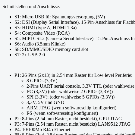
Schnittstellen und Anschlüsse:
S1: Micro USB für Spannungsversorgung (5V)
S2: DSI (Display Serial Interface). 15-Pin-Anschluss für Flac
S3: HDMI (type A, HDMI 1.3a)
S4: Composite Video (RCA)
S5: MIPI CSI-2 (Camera Serial Interface). 15-Pin-Anschluss f
S6: Audio (3.5mm Klinke)
S8: SD/MMC/SDIO memory card slot
S7: 2x USB 2.0
P1: 26-Pins (2x13) in 2.54 mm Raster für Low-level Periferie:
8 GPIOs (3,3V)
2-Pins UART serial console, 3,3V TTL (oder wahlweise
I²C (3,3V) (oder wahlweise 2 GPIOs (3,3V))
SPI (3,3V); (oder wahlweise 5 GPIOs (3,3V))
3,3V, 5V und GND
ARM JTAG (wenn softwareseitig konfiguriert)
I²S (wenn softwareseitig konfiguriert)
P2: 8-Pins (2.54 mm Raster, nicht bestückt), GPU JTAG
P3: 7-Pins (2.54 mm Raster, nicht bestückt) LAN9512 JTAG
P4: 10/100Mb RJ45 Ethernet
P5: 8-Pins (2x4, 2.54 mm Raster, auf der Unterseite, nicht bestü