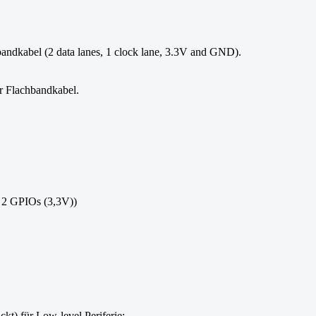
hbandkabel (2 data lanes, 1 clock lane, 3.3V and GND).
ür Flachbandkabel.
 2 GPIOs (3,3V))
ckt) für Low-level Periferie: