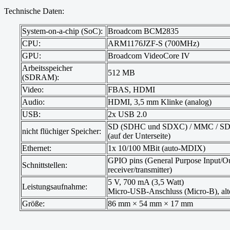
Technische Daten:
System-on-a-chip (SoC):
Broadcom BCM2835
CPU:
ARM1176JZF-S (700MHz)
GPU:
Broadcom VideoCore IV
Arbeitsspeicher
512 MB
(SDRAM):
Video:
FBAS, HDMI
Audio:
HDMI, 3,5 mm Klinke (analog)
USB:
2x USB 2.0
SD (SDHC und SDXC) / MMC / S
nicht flüchiger Speicher:
(auf der Unterseite)
Ethernet:
1x 10/100 MBit (auto-MDIX)
GPIO pins (General Purpose Input/Outp
Schnittstellen:
receiver/transmitter)
5 V, 700 mA (3,5 Watt)
Leistungsaufnahme:
Micro-USB-Anschluss (Micro-B), alte
Größe:
86 mm × 54 mm × 17 mm