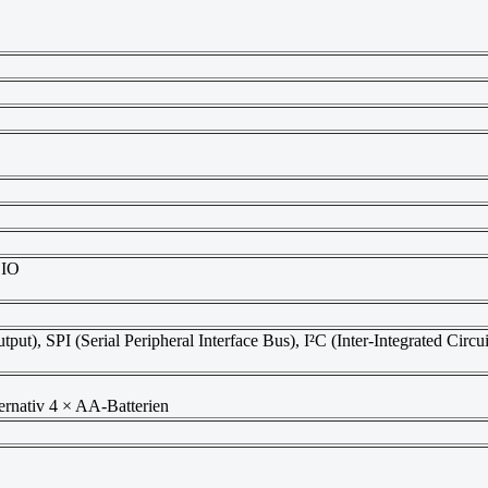
DIO
ut), SPI (Serial Peripheral Interface Bus), I²C (Inter-Integrated Circ
rnativ 4 × AA-Batterien