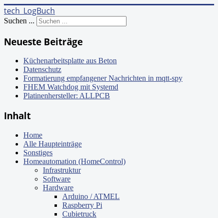
tech_LogBuch
Suchen ...
Neueste Beiträge
Küchenarbeitsplatte aus Beton
Datenschutz
Formatierung empfangener Nachrichten in mqtt-spy
FHEM Watchdog mit Systemd
Platinenhersteller: ALLPCB
Inhalt
Home
Alle Haupteinträge
Sonstiges
Homeautomation (HomeControl)
Infrastruktur
Software
Hardware
Arduino / ATMEL
Raspberry Pi
Cubietruck