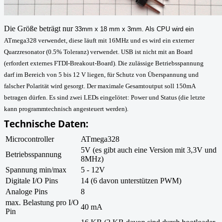
Die Größe beträgt nur
33mm x 18 mm x 3mm. Als CPU wird ein
ATmega328 verwendet, diese läuft mit 16MHz und es wird ein externer
Quarzresonator (0.5% Toleranz) verwendet. USB ist nicht mit an Board
(erfordert externes FTDI-Breakout-Board). Die zulässige Betriebsspannung
darf im Bereich von 5 bis 12 V liegen, für Schutz von
Überspannung und
falscher Polarität wird gesorgt. Der maximale Gesamtoutput soll 150mA
betragen dürfen. Es sind zwei LEDs eingelötet: Power und Status (die letzte
kann programmtechnisch angesteuert werden).
Technische Daten:
Microcontroller
ATmega328
5V (es gibt auch eine Version mit 3,3V und
Betriebsspannung
8MHz)
Spannung min/max
5 - 12V
Digitale I/O Pins
14 (6 davon unterstützen PWM)
Analoge Pins
8
max. Belastung pro I/O
40 mA
Pin