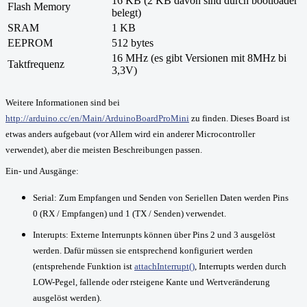
16 KB (2 KB davon sind durch bootloader
Flash Memory
belegt)
SRAM
1 KB
EEPROM
512 bytes
16
MHz
(es gibt Versionen mit 8MHz bi
Taktfrequenz
3,3V)
Weitere Informationen sind bei
http://arduino.cc/en/Main/ArduinoBoardProMini
zu finden. Dieses Board ist
etwas anders aufgebaut (vor Allem wird ein anderer Microcontroller
verwendet), aber die meisten Beschreibungen passen.
Ein- und Ausgänge:
Serial: Zum Empfangen und Senden von Seriellen Daten werden Pins
0 (RX / Empfangen) und 1 (TX / Senden) verwendet.
Interupts: Externe Interrunpts können über Pins 2 und 3 ausgelöst
werden. Dafür müssen sie entsprechend konfiguriert werden
(entsprehende Funktion ist
attachInterrupt()
, Interrupts werden durch
LOW-Pegel, fallende oder rsteigene Kante und Wertveränderung
ausgelöst werden).