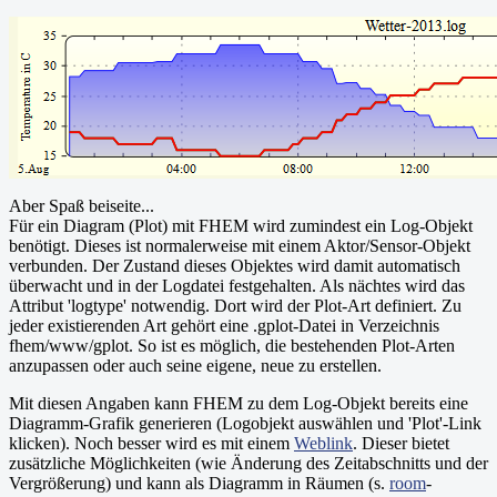
    lcd.clear();

    lcd.setCursor(0,0); 

    lcd.print("RTC not found");

    lcd.setCursor(0,1); 

    lcd.print("check wiring!");

    while (1) {

      delay(1000);

    }

  }

}

void loop() {

Aber Spaß beiseite...
  RTC.getTime();

Für ein Diagram (Plot) mit FHEM wird zumindest ein Log-Objekt
  lcd.setCursor(0,0); 

  lcd.print("Date: ");

benötigt. Dieses ist normalerweise mit einem Aktor/Sensor-Objekt
  printDate(RTC.year, RTC.month, RTC.day);

verbunden. Der Zustand dieses Objektes wird damit automatisch
  lcd.setCursor(0,1); 

überwacht und in der Logdatei festgehalten. Als nächtes wird das
  lcd.print("Time: ");

Attribut 'logtype' notwendig. Dort wird der Plot-Art definiert. Zu
  printTime(RTC.hour, RTC.minute, RTC.second);

jeder existierenden Art gehört eine .gplot-Datei in Verzeichnis
  delay(1000);

}

fhem/www/gplot. So ist es möglich, die bestehenden Plot-Arten
anzupassen oder auch seine eigene, neue zu erstellen.
/*

 * Datumsausgabe in Format: DD.MM.YYYY

Mit diesen Angaben kann FHEM zu dem Log-Objekt bereits eine
 */

Diagramm-Grafik generieren (Logobjekt auswählen und 'Plot'-Link
void printDate(uint16_t year, uint8_t month, uint8_t d
{

klicken). Noch besser wird es mit einem
Weblink
. Dieser bietet
    print2digit(day);

zusätzliche Möglichkeiten (wie Änderung des Zeitabschnitts und der
    lcd.print(".");

Vergrößerung) und kann als Diagramm in Räumen (s.
room
-
    print2digit(month);
