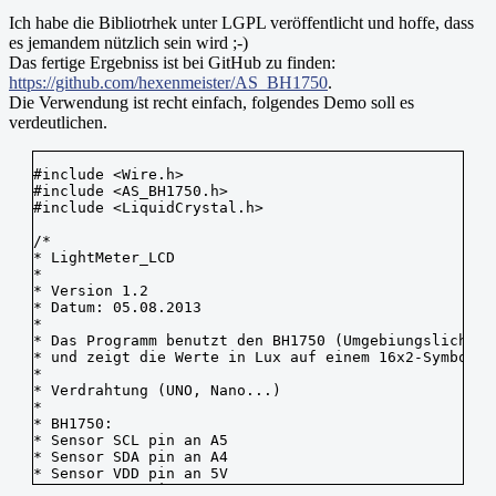
Ich habe die Bibliotrhek unter LGPL veröffentlicht und hoffe, dass
es jemandem nützlich sein wird ;-)
Das fertige Ergebniss ist bei GitHub zu finden:
https://github.com/hexenmeister/AS_BH1750
.
Die Verwendung ist recht einfach, folgendes Demo soll es
verdeutlichen.
#include <Wire.h>

#include <AS_BH1750.h>

#include <LiquidCrystal.h>

/*

* LightMeter_LCD

*

* Version 1.2

* Datum: 05.08.2013

*

* Das Programm benutzt den BH1750 (Umgebiungslichtsen
* und zeigt die Werte in Lux auf einem 16x2-Symbol-LC
*

* Verdrahtung (UNO, Nano...)

*

* BH1750:

* Sensor SCL pin an A5

* Sensor SDA pin an A4

* Sensor VDD pin an 5V

* Sensor GND pin an GND
