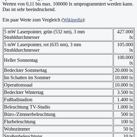
Werten von 0,11 bis max. 100000 lx umprogrammiert werden kann.
Das ist sehr beeindruckend.
Ein paar Werte zum Vergleich (
Wikipedia
):
5 mW Laserpointer, grün (532 nm), 3 mm
427.000
Strahldurchmesser
lx
5 mW Laserpointer, rot (635 nm), 3 mm
105.000
Strahldurchmesser
lx
100.000
Heller Sonnentag
lx
Bedeckter Sommertag
20.000 lx
Im Schatten im Sommer
10.000 lx
Operationssaal
10.000 lx
Bedeckter Wintertag
3.500 lx
Fußballstadion
1.400 lx
Beleuchtung TV-Studio
1.000 lx
Büro-/Zimmerbeleuchtung
500 lx
Flurbeleuchtung
100 lx
Wohnzimmer
50 lx
Straßenbeleuchtung
10 lx