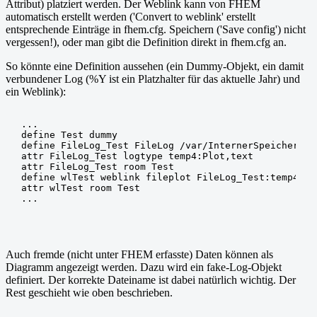
Attribut) platziert werden. Der Weblink kann von FHEM
    lcd.print(".");

automatisch erstellt werden ('Convert to weblink' erstellt
    lcd.print(year, DEC);

}

entsprechende Einträge in fhem.cfg. Speichern ('Save config') nicht
vergessen!), oder man gibt die Definition direkt in fhem.cfg an.
/*

 * Ausgabe des Zeitstempels in Format HH:MM:SS

So könnte eine Definition aussehen (ein Dummy-Objekt, ein damit
 */

verbundener Log (%Y ist ein Platzhalter für das aktuelle Jahr) und
void printTime(uint16_t hour, uint8_t minute, uint8_t 
ein Weblink):
{

    print2digit(hour);

    lcd.print(":");

    print2digit(minute);

...

    lcd.print(":");

define Test dummy

    print2digit(second);

define FileLog_Test FileLog /var/InternerSpeicher/fh
}

attr FileLog_Test logtype temp4:Plot,text

attr FileLog_Test room Test

/*

define wlTest weblink fileplot FileLog_Test:temp4:CUR
 * Ausgabe von Zahlen mit 2 Ziffern. Ggf. wird eine Nu
attr wlTest room Test

 */

void print2digit(uint8_t value)

{

  if ( value < 10 ) 

  {

    lcd.print("0");

Auch fremde (nicht unter FHEM erfasste) Daten können als
  }

Diagramm angezeigt werden. Dazu wird ein fake-Log-Objekt
  lcd.print(value, DEC);

definiert. Der korrekte Dateiname ist dabei natürlich wichtig. Der
Rest geschieht wie oben beschrieben.