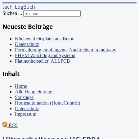
tech_LogBuch
Suchen ...
Neueste Beiträge
Küchenarbeitsplatte aus Beton
Datenschutz
Formatierung empfangener Nachrichten in mqtt-spy
FHEM Watchdog mit Systemd
Platinenhersteller: ALLPCB
Inhalt
Home
Alle Haupteinträge
Sonstiges
Homeautomation (HomeControl)
Datenschutz
Impressum
RSS