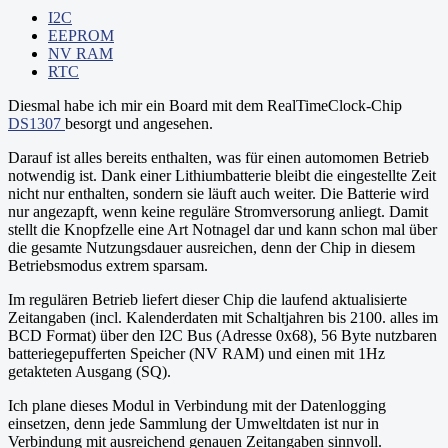
// Setup LCD-Shield

I2C
LiquidCrystal lcd(8, 13, 9, 4, 5, 6, 7);

EEPROM
NV RAM
void setup() {

RTC
  // Display initialisieren

  lcd.clear();

  lcd.begin(16, 2); // 16x2 Zeichen

Diesmal habe ich mir ein Board mit dem RealTimeClock-Chip
  lcd.setCursor(0,0);

DS1307
besorgt und angesehen.
  lcd.print("LightMeter v1.0");

  lcd.setCursor(0,1);

Darauf ist alles bereits enthalten, was für einen automomen Betrieb
  lcd.print("Initializing...");

notwendig ist. Dank einer
Lithiumbatterie
bleibt die eingestellte Zeit
  delay(1000);

  lcd.clear();

nicht nur enthalten, sondern sie läuft auch weiter. Die Batterie wird
nur angezapft, wenn keine reguläre Stromversorung anliegt. Damit
  if(!lightMeter.begin()){

stellt die Knopfzelle eine Art Notnagel dar und kann schon mal über
    // Prüfen, ob Sensor vorhanden ist

die gesamte Nutzungsdauer ausreichen, denn der Chip in diesem
    lcd.clear();

Betriebsmodus extrem sparsam.
    lcd.setCursor(0,0);

    lcd.print("BH1750 not found");

    lcd.setCursor(0,1);

Im regulären Betrieb liefert dieser Chip die laufend aktualisierte
    lcd.print("check wiring!");

Zeitangaben (incl. Kalenderdaten mit Schaltjahren bis 2100. alles im
    while (1) {

BCD Format) über den I2C Bus (Adresse 0x68), 56 Byte nutzbaren
      delay(1000);

batteriegepufferten Speicher (NV RAM) und einen mit 1Hz
    }

getakteten Ausgang (SQ).
  }

}

Ich plane dieses Modul in Verbindung mit der Datenlogging
einsetzen, denn jede Sammlung der Umweltdaten ist nur in
void loop() {

Verbindung mit ausreichend genauen Zeitangaben sinnvoll.
  char clux[9];
