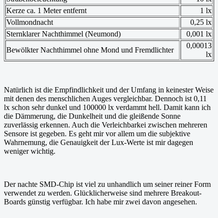
Kerze ca. 1 Meter entfernt
1 lx
Vollmondnacht
0,25 lx
Sternklarer Nachthimmel (Neumond)
0,001 lx
0,00013
Bewölkter Nachthimmel ohne Mond und Fremdlichter
lx
Natürlich ist die Empfindlichkeit und der Umfang in keinester Weise
mit denen des menschlichen Auges vergleichbar. Dennoch ist 0,11
lx schon sehr dunkel und 100000 lx verdammt hell. Damit kann ich
die Dämmerung, die Dunkelheit und die gleißende Sonne
zuverlässig erkennen. Auch die Verleichbarkei zwischen mehreren
Sensore ist gegeben. Es geht mir vor allem um die subjektive
Wahrnemung, die Genauigkeit der Lux-Werte ist mir dagegen
weniger wichtig.
Der nachte SMD-Chip ist viel zu unhandlich um seiner reiner Form
verwendet zu werden. Glücklicherweise sind mehrere Breakout-
Boards günstig verfügbar. Ich habe mir zwei davon angesehen.