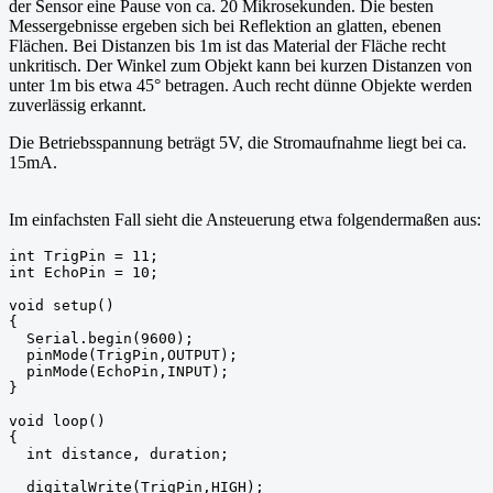
der Sensor eine Pause von ca. 20 Mikrosekunden. Die besten
Messergebnisse ergeben sich bei Reflektion an glatten, ebenen
Flächen. Bei Distanzen bis 1m ist das Material der Fläche recht
unkritisch. Der Winkel zum Objekt kann bei kurzen Distanzen von
unter 1m bis etwa 45° betragen. Auch recht dünne Objekte werden
zuverlässig erkannt.
Die Betriebsspannung beträgt 5V, die Stromaufnahme liegt bei ca.
15mA.
Im einfachsten Fall sieht die Ansteuerung etwa folgendermaßen aus:
int TrigPin = 11;

int EchoPin = 10;
void setup()

{

  Serial.begin(9600);

  pinMode(TrigPin,OUTPUT);

  pinMode(EchoPin,INPUT);

}
void loop()

{

  int distance, duration;

  digitalWrite(TrigPin,HIGH);
