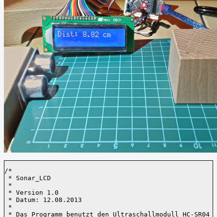
/* 

 * Sonar_LCD

 * 

 * Version 1.0

 * Datum: 12.08.2013

 * 

 * Das Programm benutzt den Ultraschallmodull HC-SR04 u