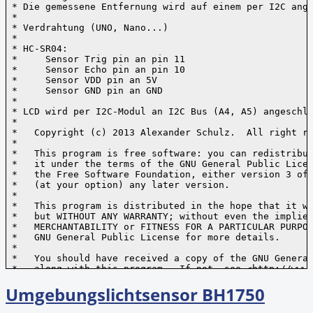
 * Die gemessene Entfernung wird auf einem per I2C ange
 * 

 * Verdrahtung (UNO, Nano...)

 * 

 * HC-SR04:

 *     Sensor Trig pin an pin 11

 *     Sensor Echo pin an pin 10

 *     Sensor VDD pin an 5V

 *     Sensor GND pin an GND

 *  

 * LCD wird per I2C-Modul an I2C Bus (A4, A5) angeschlo
 *

 *   Copyright (c) 2013 Alexander Schulz.  All right re
 *  

 *   This program is free software: you can redistribut
 *   it under the terms of the GNU General Public Licen
 *   the Free Software Foundation, either version 3 of 
 *   (at your option) any later version.

 * 

 *   This program is distributed in the hope that it wi
 *   but WITHOUT ANY WARRANTY; without even the implied
 *   MERCHANTABILITY or FITNESS FOR A PARTICULAR PURPOS
 *   GNU General Public License for more details.

 *

 *   You should have received a copy of the GNU General
 *   along with this program.  If not, see <http://www.
 */

Umgebungslichtsensor BH1750
#include  

#include <LiquidCrystal_I2C.h>

#include 
