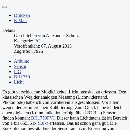
// Setup LCD-Shield

LiquidCrystal_I2C  lcd(0x20,16,2); //  I2C Addresse: 0x
#define TRIGGER_PIN  11  // Arduino-Pin verbunden mit d
Drucken
#define ECHO_PIN     10  // Arduino-Pin verbunden mit d
E-Mail
#define MAX_DISTANCE 500 // Mxaimale beabsichtigte Entf
// NewPing setup

NewPing sonar(TRIGGER_PIN, ECHO_PIN, MAX_DISTANCE); // 
Details
void setup() 

Geschrieben von
Alexander Schulz
{ 

Kategorie:
I²C
  // Display initialisieren

Veröffentlicht: 07. August 2013
  lcd.init();

Zugriffe: 87926
  lcd.backlight(); 

  lcd.home(); 

  lcd.print("Sonar v1.0"); 

Arduino
  lcd.setCursor(0,1); 

Sensor
  lcd.print("Initializing..."); 

I2C
  delay(1000);

BH1750
  lcd.clear();

Licht
} 

void loop() 

{ 

Es gibt verschiedene Möglichkeiten Lichtintensität zu erfassen. Den
  // Ermittlung der Entfernung mittels Bildung eines Du
klassischen Weg der analogen Messung (Lichtwiderstand,
  unsigned int uS = sonar.ping_median(7);

Photodiode) habe ich von vornherein ausgeschlossen. Vor allem
  lcd.home();

wegen der erforderlichen Kalibrierung. Zum Glück habe ich leicht
  lcd.print("Dist: ");

  lcd.print((float)uS / US_ROUNDTRIP_CM); // In cm umre
einen digitalen (Kommunikation erfolgt über I2C Bus) Sensor
  lcd.print(" cm  ");

finden können:
BH1750FVI
. Dieser kann Lichtintensität im Bereich
  delay(100);

von 1 bis 65535 lx (
Lux
) erfassen. Das ist schon ganz gut. Die
Spezifikation besagt, dass der Sensor auch zur Erfassung von