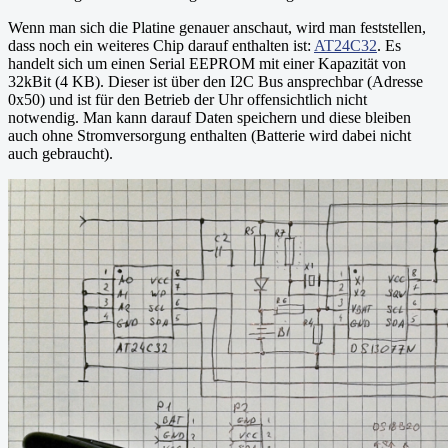
Wenn man sich die Platine genauer anschaut, wird man feststellen,
  // Werte auslesen und aufbereiten

  float lux = lightMeter.readLightLevel();

dass noch ein weiteres Chip darauf enthalten ist:
AT24C32
. Es
  dtostrf(lux, 8, 1, clux);

handelt sich um einen Serial EEPROM mit einer Kapazität von
32kBit (4 KB). Dieser ist über den I2C Bus ansprechbar (Adresse
  lcd.setCursor(0,0);

0x50) und ist für den Betrieb der Uhr offensichtlich nicht
  lcd.print("Light level: ");

notwendig. Man kann darauf Daten speichern und diese bleiben
  lcd.setCursor(5,1);

  lcd.print(clux);

auch ohne Stromversorgung enthalten (Batterie wird dabei nicht
  lcd.print(" lx");

auch gebraucht).
  delay(500);
