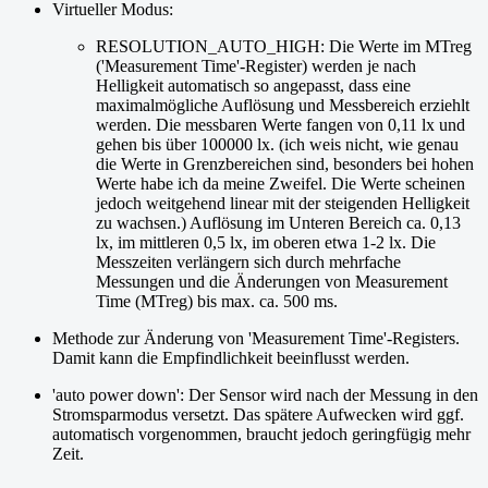
Virtueller Modus:
RESOLUTION_AUTO_HIGH: Die Werte im MTreg
('Measurement Time'-Register) werden je nach
Helligkeit automatisch so angepasst, dass eine
maximalmögliche Auflösung und Messbereich erziehlt
werden. Die messbaren Werte fangen von 0,11 lx und
gehen bis über 100000 lx. (ich weis nicht, wie genau
die Werte in Grenzbereichen sind, besonders bei hohen
Werte habe ich da meine Zweifel. Die Werte scheinen
jedoch weitgehend linear mit der steigenden Helligkeit
zu wachsen.) Auflösung im Unteren Bereich ca. 0,13
lx, im mittleren 0,5 lx, im oberen etwa 1-2 lx. Die
Messzeiten verlängern sich durch mehrfache
Messungen und die Änderungen von Measurement
Time (MTreg) bis max. ca. 500 ms.
Methode zur Änderung von 'Measurement Time'-Registers.
Damit kann die Empfindlichkeit beeinflusst werden.
'auto power down': Der Sensor wird nach der Messung in den
Stromsparmodus versetzt. Das spätere Aufwecken wird ggf.
automatisch vorgenommen, braucht jedoch geringfügig mehr
Zeit.