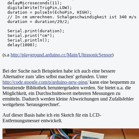
  delayMicroseconds(11);

  digitalWrite(TrigPin,LOW);

  duration = pulseIn(EchoPin, HIGH);

  // In cm umrechnen. Schalgeschwindigkeit ist 340 m/s 
  duration = duration/29/2; 

  Serial.print(duration);

  Serial.print("cm");

  Serial.println();

(s.a
http://playground.arduino.cc/Main/UltrasonicSensor
)
Bei der Suche nach Beispielen habe ich auch eine bessere
Alternative zum 'alles selbst machen' gefunden. Unter
http://code.google.com/p/arduino-new-ping/
kann eine bequemm zu
benutzende Bibliothek heruntergeladen werden. Sie bietet u.a. die
Möglichkeit, ein Durchschnittswert mehreren Messungen zu
ermitteln. Dadurch werden kleine Abweichungen und Zufallsfehler
weitgehens 'herausgerechnet'.
Auf dieser Basis habe ich ein Sketch für ein LCD-
Entfernungsmesser entwickelt.