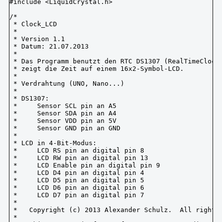
#include <LiquidCrystal.h>

/* 

 * Clock_LCD

 * 

 * Version 1.1

 * Datum: 21.07.2013

 * 

 * Das Programm benutzt den RTC DS1307 (RealTimeClock 
 * zeigt die Zeit auf einem 16x2-Symbol-LCD.

 * 

 * Verdrahtung (UNO, Nano...)

 * 

 * DS1307:

 *     Sensor SCL pin an A5

 *     Sensor SDA pin an A4

 *     Sensor VDD pin an 5V

 *     Sensor GND pin an GND

 *  

 * LCD in 4-Bit-Modus:

 *     LCD RS pin an digital pin 8

 *     LCD RW pin an digital pin 13

 *     LCD Enable pin an digital pin 9

 *     LCD D4 pin an digital pin 4

 *     LCD D5 pin an digital pin 5

 *     LCD D6 pin an digital pin 6

 *     LCD D7 pin an digital pin 7

 *

 *   Copyright (c) 2013 Alexander Schulz.  All right r
 *  
