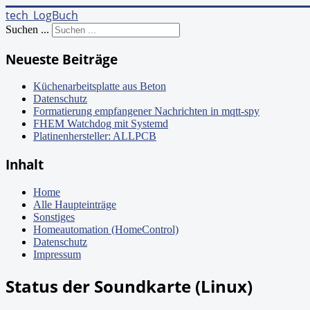
tech_LogBuch
Suchen ...
Neueste Beiträge
Küchenarbeitsplatte aus Beton
Datenschutz
Formatierung empfangener Nachrichten in mqtt-spy
FHEM Watchdog mit Systemd
Platinenhersteller: ALLPCB
Inhalt
Home
Alle Haupteinträge
Sonstiges
Homeautomation (HomeControl)
Datenschutz
Impressum
Status der Soundkarte (Linux)