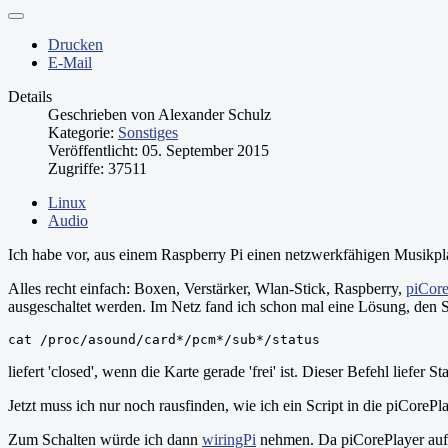
Drucken
E-Mail
Details
Geschrieben von
Alexander Schulz
Kategorie:
Sonstiges
Veröffentlicht: 05. September 2015
Zugriffe: 37511
Linux
Audio
Ich habe vor, aus einem Raspberry Pi einen netzwerkfähigen Musikp
Alles recht einfach: Boxen, Verstärker, Wlan-Stick, Raspberry,
piCore
ausgeschaltet werden. Im Netz fand ich schon mal eine Lösung, den S
cat /proc/asound/card*/pcm*/sub*/status
liefert 'closed', wenn die Karte gerade 'frei' ist. Dieser Befehl liefe
Jetzt muss ich nur noch rausfinden, wie ich ein Script in die piCorePl
Zum Schalten würde ich dann
wiringPi
nehmen. Da piCorePlayer au