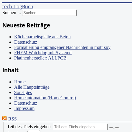
tech_LogBuch
Suchen ...
Neueste Beiträge
Küchenarbeitsplatte aus Beton
Datenschutz
Formatierung empfangener Nachrichten in mqtt-spy
FHEM Watchdog mit Systemd
Platinenhersteller: ALLPCB
Inhalt
Home
Alle Haupteinträge
Sonstiges
Homeautomation (HomeControl)
Datenschutz
Impressum
RSS
Teil des Titels eingeben