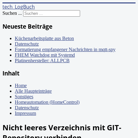
tech_LogBuch
Suchen ...
Neueste Beiträge
Küchenarbeitsplatte aus Beton
Datenschutz
Formatierung empfangener Nachrichten in mqtt-spy
FHEM Watchdog mit Systemd
Platinenhersteller: ALLPCB
Inhalt
Home
Alle Haupteinträge
Sonstiges
Homeautomation (HomeControl)
Datenschutz
Impressum
Nicht leeres Verzeichnis mit GIT-
Repository verbinden