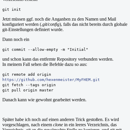
git init
Jetzt müssen ggf. noch die Anganben zu den Namen und Mail
konfiguriert werden (
.git/config
), falls das nicht bereits durch globale
git-Einstellungen definiert wurde.
Dann noch ein
git commit --allow-empty -m "Initial"
und schon kann das entfernte Repository verbunden werden.
In meinem Fall sehen die Befehle dazu so aus:
git remote add origin
https://github.com/hexenmeister/MyFHEM.git
git fetch --tags origin
git pull origin master
Danach kann wie gewohnt gearbeitet werden.
Später habe ich noch auf einen anderen Trick gestoßen. Es wird
vorgeschlagen, nach einem
clone
in ein leeres Verzeichnis, das
Verzeichnis
.git
an die gewünschte Stelle zu kopieren, und git mit