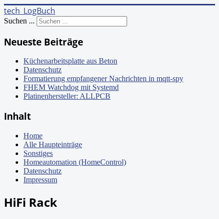
tech_LogBuch
Suchen ...
Neueste Beiträge
Küchenarbeitsplatte aus Beton
Datenschutz
Formatierung empfangener Nachrichten in mqtt-spy
FHEM Watchdog mit Systemd
Platinenhersteller: ALLPCB
Inhalt
Home
Alle Haupteinträge
Sonstiges
Homeautomation (HomeControl)
Datenschutz
Impressum
HiFi Rack