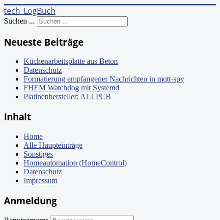
tech_LogBuch
Suchen ...
Neueste Beiträge
Küchenarbeitsplatte aus Beton
Datenschutz
Formatierung empfangener Nachrichten in mqtt-spy
FHEM Watchdog mit Systemd
Platinenhersteller: ALLPCB
Inhalt
Home
Alle Haupteinträge
Sonstiges
Homeautomation (HomeControl)
Datenschutz
Impressum
Anmeldung