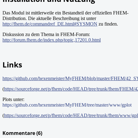
Das Modul ist mittlerweile ein Bestandteil der offiziellen FHEM-
Distribution. Die aktuelle Beschreibung ist unter
http://fhem.de/commandref_DE.html#SYSMON
zu finden.
Diskussion zu dem Thema in FHEM-Forum:
http://forum.fhem.de/index.php/topic,17201.0.html
Links
https://github.com/hexenmeister/MyFHEM/blob/master/FHEM/4
(
https://sourceforge.net/p/fhem/code/HEAD/tree/trunk/fhem/FH
Plots unter:
https://github.com/hexenmeister/MyFHEM/tree/master/www/gplot
(
https://sourceforge.net/p/fhem/code/HEAD/tree/trunk/fhem/www/gpl
Kommentare (
6
)