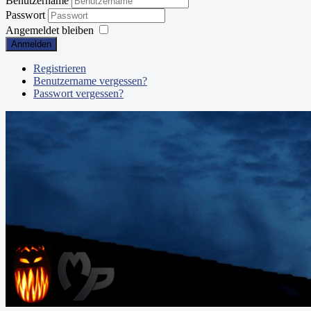
Benutzername
Passwort
Angemeldet bleiben
Anmelden
Registrieren
Benutzername vergessen?
Passwort vergessen?