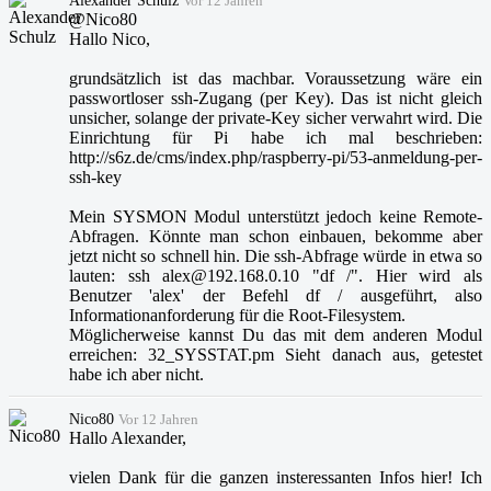
Vor 12 Jahren
@Nico80
Hallo Nico,
grundsätzlich ist das machbar. Voraussetzung wäre ein
passwortloser ssh-Zugang (per Key). Das ist nicht gleich
unsicher, solange der private-Key sicher verwahrt wird. Die
Einrichtung für Pi habe ich mal beschrieben:
http://s6z.de/cms/index.php/raspberry-pi/53-anmeldung-per-
ssh-key
Mein SYSMON Modul unterstützt jedoch keine Remote-
Abfragen. Könnte man schon einbauen, bekomme aber
jetzt nicht so schnell hin. Die ssh-Abfrage würde in etwa so
lauten: ssh alex@192.168.0.10 "df /". Hier wird als
Benutzer 'alex' der Befehl df / ausgeführt, also
Informationanforderung für die Root-Filesystem.
Möglicherweise kannst Du das mit dem anderen Modul
erreichen: 32_SYSSTAT.pm Sieht danach aus, getestet
habe ich aber nicht.
Nico80
Vor 12 Jahren
Hallo Alexander,
vielen Dank für die ganzen insteressanten Infos hier! Ich