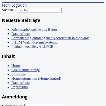
tech_LogBuch
Suchen ...
Neueste Beiträge
Küchenarbeitsplatte aus Beton
Datenschutz
Formatierung empfangener Nachrichten in mqtt-spy
FHEM Watchdog mit Systemd
Platinenhersteller: ALLPCB
Inhalt
Home
Alle Haupteinträge
Sonstiges
Homeautomation (HomeControl)
Datenschutz
Impressum
Anmeldung