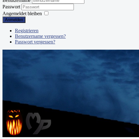
Benutzername
Passwort
Angemeldet bleiben
Anmelden
Registrieren
Benutzername vergessen?
Passwort vergessen?