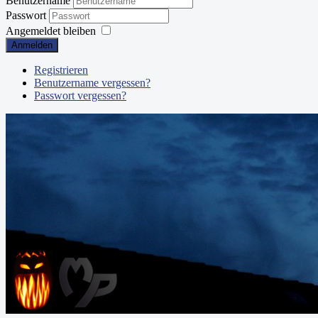
Benutzername
Passwort
Angemeldet bleiben
Anmelden
Registrieren
Benutzername vergessen?
Passwort vergessen?