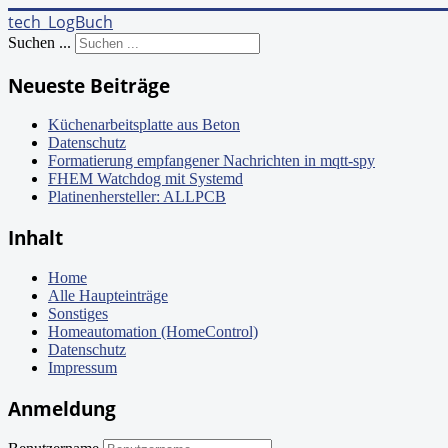
tech_LogBuch
Suchen ...
Neueste Beiträge
Küchenarbeitsplatte aus Beton
Datenschutz
Formatierung empfangener Nachrichten in mqtt-spy
FHEM Watchdog mit Systemd
Platinenhersteller: ALLPCB
Inhalt
Home
Alle Haupteinträge
Sonstiges
Homeautomation (HomeControl)
Datenschutz
Impressum
Anmeldung