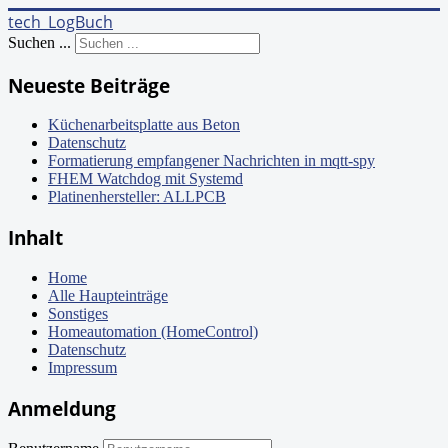
tech_LogBuch
Suchen ...
Neueste Beiträge
Küchenarbeitsplatte aus Beton
Datenschutz
Formatierung empfangener Nachrichten in mqtt-spy
FHEM Watchdog mit Systemd
Platinenhersteller: ALLPCB
Inhalt
Home
Alle Haupteinträge
Sonstiges
Homeautomation (HomeControl)
Datenschutz
Impressum
Anmeldung