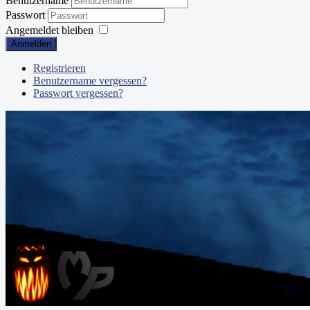
Benutzername
Passwort
Angemeldet bleiben
Anmelden
Registrieren
Benutzername vergessen?
Passwort vergessen?