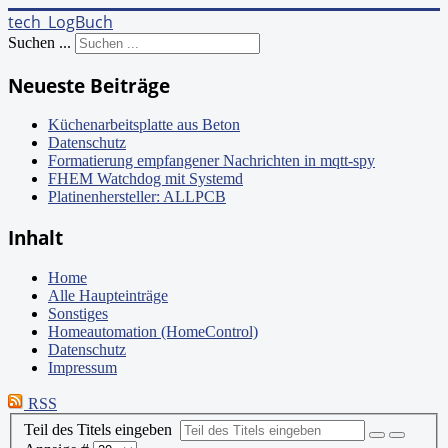
tech_LogBuch
Suchen ...
Neueste Beiträge
Küchenarbeitsplatte aus Beton
Datenschutz
Formatierung empfangener Nachrichten in mqtt-spy
FHEM Watchdog mit Systemd
Platinenhersteller: ALLPCB
Inhalt
Home
Alle Haupteinträge
Sonstiges
Homeautomation (HomeControl)
Datenschutz
Impressum
RSS
Teil des Titels eingeben